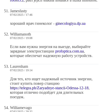
roofer.cz
, patří jejich snadná instalace a nízká hmotnost.
Jamesfasty
07/02/2025 / 17:46
хороший врач гинеколог -
ginecologiya.dp.ua
Williamanoth
07/02/2025 / 19:08
Если вам нужна энергия на выезде, выбирайте
зарядные электростанции
profoptica.com.ua
,
которые обеспечат надежную работу устройств.
Laurenham
07/02/2025 / 19:14
Для тех, кто ищет надежный источник энергии,
стоит купить повер станцию
https://telegra.ph/Zaryadnye-stancii-Odessa-12-18
,
которая отлично подойдет для длительных
поездок.
Williamevago
07/02/2025 / 20:32