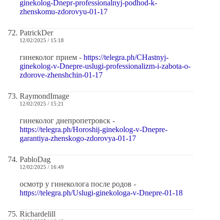
ginekolog-Dnepr-professionalnyj-podhod-k-
zhenskomu-zdorovyu-01-17
PatrickDer
12/02/2025 / 15:18
гинеколог прием -
https://telegra.ph/CHastnyj-
ginekolog-v-Dnepre-uslugi-professionalizm-i-zabota-o-
zdorove-zhenshchin-01-17
RaymondImage
12/02/2025 / 15:21
гинеколог днепропетровск -
https://telegra.ph/Horoshij-ginekolog-v-Dnepre-
garantiya-zhenskogo-zdorovya-01-17
PabloDag
12/02/2025 / 16:49
осмотр у гинеколога после родов -
https://telegra.ph/Uslugi-ginekologa-v-Dnepre-01-18
Richardelill