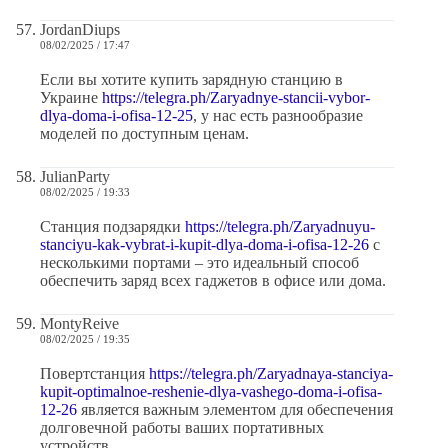
JordanDiups
08/02/2025 / 17:47
Если вы хотите купить зарядную станцию в
Украине
https://telegra.ph/Zaryadnye-stancii-vybor-
dlya-doma-i-ofisa-12-25
, у нас есть разнообразие
моделей по доступным ценам.
JulianParty
08/02/2025 / 19:33
Станция подзарядки
https://telegra.ph/Zaryadnuyu-
stanciyu-kak-vybrat-i-kupit-dlya-doma-i-ofisa-12-26
с
несколькими портами – это идеальный способ
обеспечить заряд всех гаджетов в офисе или дома.
MontyReive
08/02/2025 / 19:35
Повертстанция
https://telegra.ph/Zaryadnaya-stanciya-
kupit-optimalnoe-reshenie-dlya-vashego-doma-i-ofisa-
12-26
является важным элементом для обеспечения
долговечной работы ваших портативных
устройств.