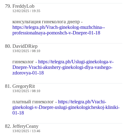
FreddyLob
12/02/2025 / 19:35
консультация гинеколога днепр -
https://telegra.ph/Vrach-ginekolog-muzhchina--
professionalnaya-pomoshch-v-Dnepre-01-18
DavidDRiep
13/02/2025 / 08:10
гинеколог -
https://telegra.ph/Uslugi-ginekologa-v-
Dnepre-Vrachi-akushery-ginekologi-dlya-vashego-
zdorovya-01-18
GregoryRit
13/02/2025 / 08:10
платный гинеколог -
https://telegra.ph/Vrachi-
ginekologi-v-Dnepre-uslugi-ginekologicheskoj-kliniki-
01-18
JefferyCeany
13/02/2025 / 13:46