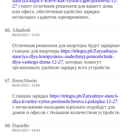
stanciya-kupit-v-Kieve-kak-vybrat-i-gde-priobresti-12-
27
станет отличным решением для вашего дома
или офиса, обеспечивая удобство зарядки
нескольких гаджетов одновременно.
Allanbob
09/02/2025 / 13:01
Отличным решением для квартиры будут зарядные
станции для квартиры
https://telegra.ph/Zaryadnaya-
stanciya-dlya-kompyutera--nadezhnyj-pomoshchnik-
dlya-vashego-doma-12-27
, которые помогут
организовать удобную зарядку всех устройств.
BrentAborm
09/02/2025 / 13:04
Станции зарядки
https://telegra.ph/Zaryadnye-stancii-
dlya-kvartiry-vybor-preimushchestva-i-pokupka-12-27
с несколькими выходами идеально подойдут для
домов и офисов с большим количеством устройств.
Daniellic
09/02/2025 / 14:44