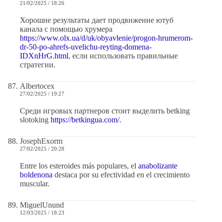
21/02/2025 / 18:26
Хорошие результаты дает продвижение ютуб
канала с помощью хрумера
https://www.olx.ua/d/uk/obyavlenie/progon-hrumerom-
dr-50-po-ahrefs-uvelichu-reyting-domena-
IDXnHrG.html
, если использовать правильные
стратегии.
Albertocex
27/02/2025 / 19:27
Среди игровых партнеров стоит выделить betking
slotoking
https://betkingua.com/
.
JosephExorm
27/02/2025 / 20:28
Entre los esteroides más populares, el
anabolizante
boldenona
destaca por su efectividad en el crecimiento
muscular.
MiguelUnund
12/03/2025 / 18:23