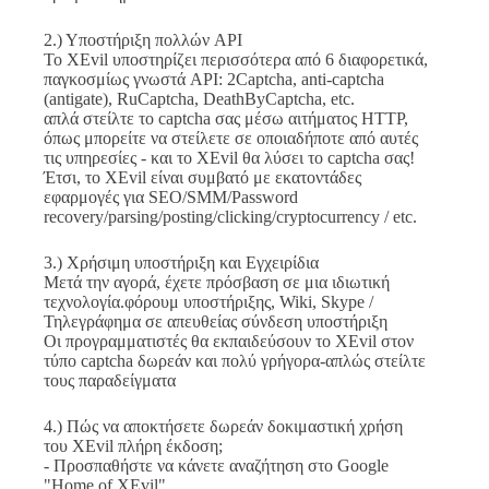
2.) Υποστήριξη πολλών API
Το XEvil υποστηρίζει περισσότερα από 6 διαφορετικά,
παγκοσμίως γνωστά API: 2Captcha, anti-captcha
(antigate), RuCaptcha, DeathByCaptcha, etc.
απλά στείλτε το captcha σας μέσω αιτήματος HTTP,
όπως μπορείτε να στείλετε σε οποιαδήποτε από αυτές
τις υπηρεσίες - και το XEvil θα λύσει το captcha σας!
Έτσι, το XEvil είναι συμβατό με εκατοντάδες
εφαρμογές για SEO/SMM/Password
recovery/parsing/posting/clicking/cryptocurrency / etc.
3.) Χρήσιμη υποστήριξη και Εγχειρίδια
Μετά την αγορά, έχετε πρόσβαση σε μια ιδιωτική
τεχνολογία.φόρουμ υποστήριξης, Wiki, Skype /
Τηλεγράφημα σε απευθείας σύνδεση υποστήριξη
Οι προγραμματιστές θα εκπαιδεύσουν το XEvil στον
τύπο captcha δωρεάν και πολύ γρήγορα-απλώς στείλτε
τους παραδείγματα
4.) Πώς να αποκτήσετε δωρεάν δοκιμαστική χρήση
του XEvil πλήρη έκδοση;
- Προσπαθήστε να κάνετε αναζήτηση στο Google
"Home of XEvil"