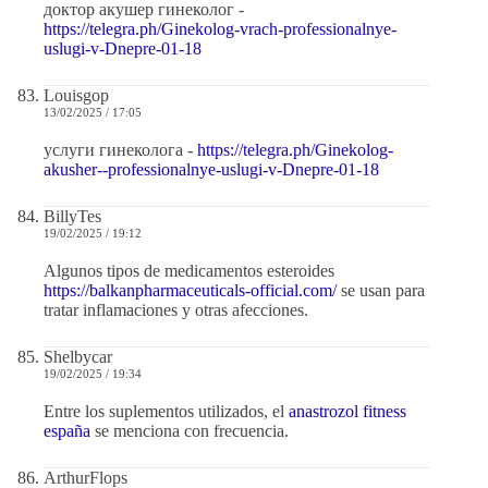
доктор акушер гинеколог -
https://telegra.ph/Ginekolog-vrach-professionalnye-
uslugi-v-Dnepre-01-18
Louisgop
13/02/2025 / 17:05
услуги гинеколога -
https://telegra.ph/Ginekolog-
akusher--professionalnye-uslugi-v-Dnepre-01-18
BillyTes
19/02/2025 / 19:12
Algunos tipos de medicamentos esteroides
https://balkanpharmaceuticals-official.com/
se usan para
tratar inflamaciones y otras afecciones.
Shelbycar
19/02/2025 / 19:34
Entre los suplementos utilizados, el
anastrozol fitness
españa
se menciona con frecuencia.
ArthurFlops