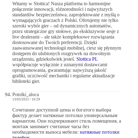
Witamy w Slottica! Nasza platforma to harmonijne
połączenie innowacji, różnorodności i najwyższych
standardów bezpieczeństwa, zaprojektowane z myślą o
wymagających graczach z Polski. Oferujemy nie tylko
szeroki wybór gier – od dynamicznych automatów,
przez strategiczne gry stołowe, po ekskluzywne sesje z
live dealerami – ale także kompleksowe rozwiązania
dostosowane do Twoich preferencji. Dzięki
zaawansowanej technologii mobilnej, ciesz się płynnym
dostępem do ulubionych rozgrywek na dowolnym
urządzeniu, gdziekolwiek jesteś.
Slottica PL
współpracuje wyłącznie z uznanymi dostawcami
oprogramowania, gwarantując najwyższą jakość
grafiki, uczciwość mechaniki i regularne aktualizacje
biblioteki gier.
Potolki_aloca
13/03/2025 / 10:29
Сочетание доступной цены и богатого выбора
фактур делает натяжные потолки универсальным
вариантом. Они подчеркивают стиль помещения, а
монтаж занимает считаные часы без
необходимости выноса мебели:
натяжные потолки
телефон