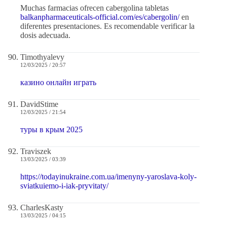
Muchas farmacias ofrecen cabergolina tabletas
balkanpharmaceuticals-official.com/es/cabergolin/
en
diferentes presentaciones. Es recomendable verificar la
dosis adecuada.
Timothyalevy
12/03/2025 / 20:57
казино онлайн играть
DavidStime
12/03/2025 / 21:54
туры в крым 2025
Traviszek
13/03/2025 / 03:39
https://todayinukraine.com.ua/imenyny-yaroslava-koly-
sviatkuiemo-i-iak-pryvitaty/
CharlesKasty
13/03/2025 / 04:15