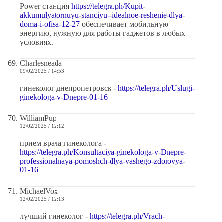
Power станция
https://telegra.ph/Kupit-
akkumulyatornuyu-stanciyu--idealnoe-reshenie-dlya-
doma-i-ofisa-12-27
обеспечивает мобильную
энергию, нужную для работы гаджетов в любых
условиях.
Charlesneada
09/02/2025 / 14:53
гинеколог днепропетровск -
https://telegra.ph/Uslugi-
ginekologa-v-Dnepre-01-16
WilliamPup
12/02/2025 / 12:12
прием врача гинеколога -
https://telegra.ph/Konsultaciya-ginekologa-v-Dnepre-
professionalnaya-pomoshch-dlya-vashego-zdorovya-
01-16
MichaelVox
12/02/2025 / 12:13
лучший гинеколог -
https://telegra.ph/Vrach-