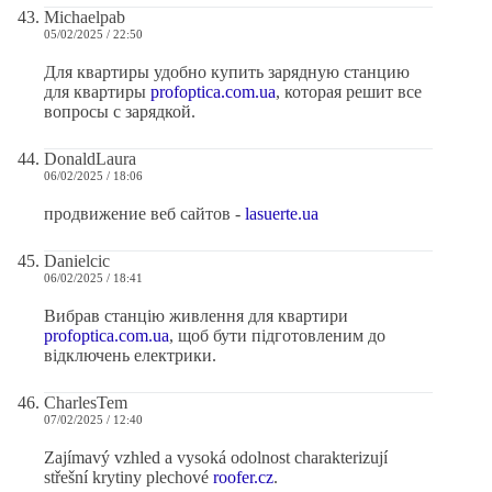
Michaelpab
05/02/2025 / 22:50
Для квартиры удобно купить зарядную станцию
для квартиры
profoptica.com.ua
, которая решит все
вопросы с зарядкой.
DonaldLaura
06/02/2025 / 18:06
продвижение веб сайтов -
lasuerte.ua
Danielcic
06/02/2025 / 18:41
Вибрав станцію живлення для квартири
profoptica.com.ua
, щоб бути підготовленим до
відключень електрики.
CharlesTem
07/02/2025 / 12:40
Zajímavý vzhled a vysoká odolnost charakterizují
střešní krytiny plechové
roofer.cz
.