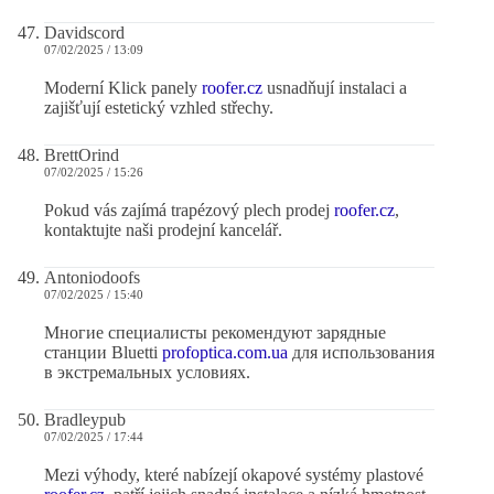
Davidscord
07/02/2025 / 13:09
Moderní Klick panely
roofer.cz
usnadňují instalaci a
zajišťují estetický vzhled střechy.
BrettOrind
07/02/2025 / 15:26
Pokud vás zajímá trapézový plech prodej
roofer.cz
,
kontaktujte naši prodejní kancelář.
Antoniodoofs
07/02/2025 / 15:40
Многие специалисты рекомендуют зарядные
станции Bluetti
profoptica.com.ua
для использования
в экстремальных условиях.
Bradleypub
07/02/2025 / 17:44
Mezi výhody, které nabízejí okapové systémy plastové