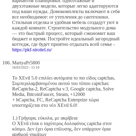
вариантов планировки: одноэтажные и
двухэтажные модели, которые легко адаптируются
под ваши нужды. Домокомплекты включают в себя
все необходимое: от утепления до сантехники.
Стильная отделка и удобная мебель создадут уют в
каждой комнате. Строительство модульного дома
— это быстрый процесс, который сэкономит ваш
бюджет и время. Постройте идеальный загородный
коттедж, где будет приятно отдыхать всей семье -
https://pkf-stroitel.ru/
MariyaPr5800
16/03/2025 / 15:10
Το XEvil 5.0 επιλύει αυτόματα το πιο είδος captchas,
Συμπεριλαμβανομένου αυτού του τύπου captchas:
ReCaptcha-2, ReCaptcha v.3, Google captcha, Solve
Media, BitcoinFaucet, Steam, +12000
+ hCaptcha, FC, ReCaptcha Enterprize τώρα
υποστηρίζεται στο νέο XEvil 6.0!
1.) Γρήγορα, εύκολα, με ακρίβεια
Ο XEvil είναι ο ταχύτερος δολοφόνος captcha στον
κόσμο. Δεν έχει όρια επίλυσης, δεν υπάρχουν όρια
αριθμού νημάτων