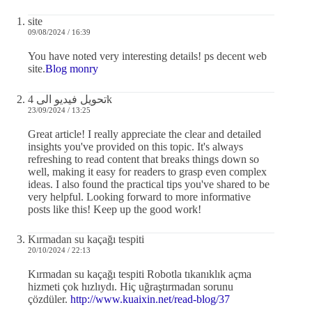
site
09/08/2024 / 16:39
You have noted very interesting details! ps decent web
site.
Blog monry
تحويل فيديو الى 4k
23/09/2024 / 13:25
Great article! I really appreciate the clear and detailed
insights you've provided on this topic. It's always
refreshing to read content that breaks things down so
well, making it easy for readers to grasp even complex
ideas. I also found the practical tips you've shared to be
very helpful. Looking forward to more informative
posts like this! Keep up the good work!
Kırmadan su kaçağı tespiti
20/10/2024 / 22:13
Kırmadan su kaçağı tespiti Robotla tıkanıklık açma
hizmeti çok hızlıydı. Hiç uğraştırmadan sorunu
çözdüler.
http://www.kuaixin.net/read-blog/37